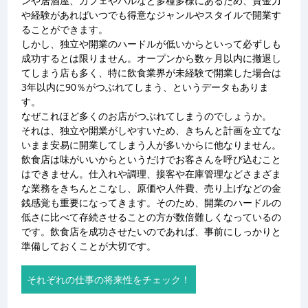
ンや居酒屋、カフェやバルなど多種多様にあるため、資金力
や経験があればいつでも得意なジャンルやスタイルで開業す
ることができます。
しかし、独立や開業のハードルが低いからといって必ずしも
成功するとは限りません。オープンから数ヶ月以内に撤退し
てしまう店も多く、特に飲食業界が未経験で開業した場合は
3年以内に90％がつぶれてしまう、というデータもありま
す。
なぜこれほど多くのお店がつぶれてしまうのでしょうか。
それは、独立や開業がしやすいため、きちんと計画を立てな
いまま安易に開業してしまう人が多いからに他なりません。
飲食店は味がいいからというだけでお客さんを呼び込むこと
はできません。仕入れや調理、接客や在庫管理などさまざま
な業務をきちんとこなし、原価や人件費、売り上げなどの金
銭感覚も重要になってきます。そのため、開業のハードルの
低さに比べて存続させることの方が数倍難しくなっているの
です。飲食店を成功させたいのであれば、事前にしっかりと
準備しておくことが大切です。
それぞれの仕事の将来性をチェック！