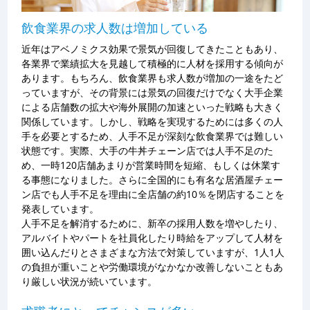
飲食業界の求人数は増加している
近年はアベノミクス効果で景気が回復してきたこともあり、
各業界で業績拡大を見越して積極的に人材を採用する傾向が
あります。もちろん、飲食業界も求人数が増加の一途をたど
っていますが、その背景には景気の回復だけでなく大手企業
による店舗数の拡大や海外展開の加速といった戦略も大きく
関係しています。しかし、戦略を実現するためには多くの人
手を必要とするため、人手不足が深刻な飲食業界では難しい
状態です。実際、大手の牛丼チェーン店では人手不足のた
め、一時120店舗あまりが営業時間を短縮、もしくは休業す
る事態になりました。さらに全国的にも有名な居酒屋チェー
ン店でも人手不足を理由に全店舗の約10％を閉店することを
発表しています。
人手不足を解消するために、新卒の採用人数を増やしたり、
アルバイトやパートを社員化したり時給をアップして人材を
囲い込んだりとさまざまな方法で対策していますが、1人1人
の負担が重いことや労働環境がなかなか改善しないこともあ
り厳しい状況が続いています。