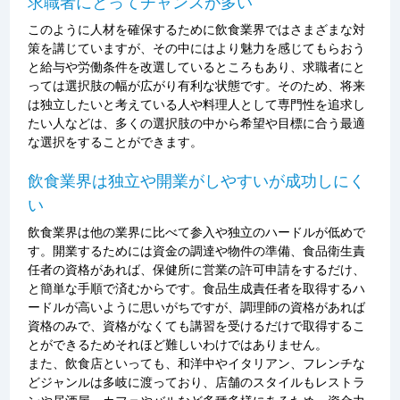
求職者にとってチャンスが多い
このように人材を確保するために飲食業界ではさまざまな対
策を講じていますが、その中にはより魅力を感じてもらおう
と給与や労働条件を改選しているところもあり、求職者にと
っては選択肢の幅が広がり有利な状態です。そのため、将来
は独立したいと考えている人や料理人として専門性を追求し
たい人などは、多くの選択肢の中から希望や目標に合う最適
な選択をすることができます。
飲食業界は独立や開業がしやすいが成功しにく
い
飲食業界は他の業界に比べて参入や独立のハードルが低めで
す。開業するためには資金の調達や物件の準備、食品衛生責
任者の資格があれば、保健所に営業の許可申請をするだけ、
と簡単な手順で済むからです。食品生成責任者を取得するハ
ードルが高いように思いがちですが、調理師の資格があれば
資格のみで、資格がなくても講習を受けるだけで取得するこ
とができるためそれほど難しいわけではありません。
また、飲食店といっても、和洋中やイタリアン、フレンチな
どジャンルは多岐に渡っており、店舗のスタイルもレストラ